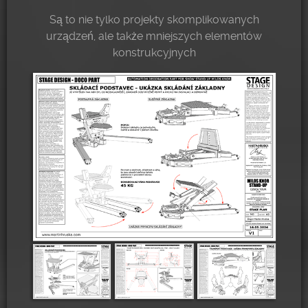
Są to nie tylko projekty skomplikowanych
urządzeń, ale także mniejszych elementów
konstrukcyjnych