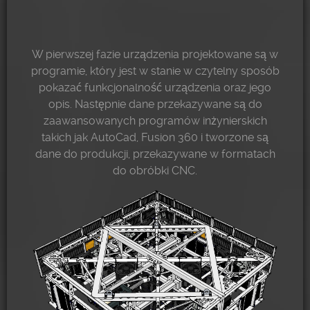
W pierwszej fazie urządzenia projektowane są w
programie, który jest w stanie w czytelny sposób
pokazać funkcjonalność urządzenia oraz jego
opis. Następnie dane przekazywane są do
zaawansowanych programów inżynierskich
takich jak AutoCad, Fusion 360 i tworzone są
dane do produkcji, przekazywane w formatach
do obróbki CNC.