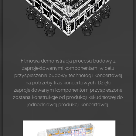
Filmowa demonstracja procesu budowy z
zaprojektowanymi komponentami w celu
przyspieszenia budowy technologii koncertowej
na potrzeby tras koncertowych. Dzięki
zaprojektowanym komponentom przyspieszone
zostaną konstrukcje od produkcji kilkudniowej do
jednodniowej produkcji koncertowej.