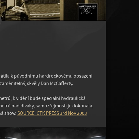
vrátila k původnímu hardrockovému obsazení
ezaměnitelný, skvělý Dan McCafferty.
etrů, k vidění bude speciální hydraulická
 metrů nad diváky, samozřejmostí je dokonalá,
ná show.
SOURCE: ČTK PRESS 3rd Nov 2003