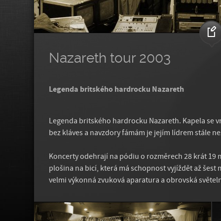
Nazareth tour 2003
Legenda britského hardrocku Nazareth
Legenda britského hardrocku Nazareth. Kapela se 
bez kláves a navzdory fámám je jejím lídrem stále n
Koncerty odehrají na pódiu o rozměrech 28 krát 19 m
plošina na bicí, která má schopnost vyjíždět až šest
velmi výkonná zvuková aparatura a obrovská světel