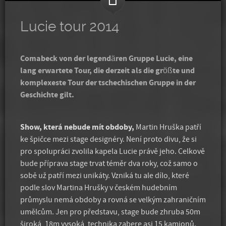
ARCHITEKTONICKÝ DESIGN
Lucie tour 2014
DESIGN-ERSTELLUNG
Comabeck von der legendären Gruppe Lucie, eine
KONTAKT
lang erwartete Tour, die derzeit als die größte und
komplexeste Tour der tschechischen Gruppe in der
PROGRAMMIERUNG STUDIO
Geschichte gilt.
PARTNER
Show, která nebude mít obdoby,
Martin Hruška patří
ke špičce mezi stage designéry. Není proto divu, že si
pro spolupráci zvolila kapela Lucie právě jeho. Celkově
Dsgnr Martin Hruška 1971 – renommierter
bude příprava stage trvat téměr dva roky, což samo o
Unterhaltungsarchitekt, in den letzten Jahren wurde er von der
sobě už patří mezi unikáty. Vzniká tu ale dílo, které
Fachöffentlichkeit in einem großen Teil der Welt als
podle slov Martina Hrušky v českém hudebním
Bühnenbildner anerkannt, ein Spezialist für die Gestaltung von
průmyslu nemá obdoby a rovná se velkým zahraničním
Konzertbühnen, Tournee-Setups
umělcům. Jen pro představu, stage bude zhruba 50m
MORE INFO
široká, 18m vysoká, technika zabere asi 15 kamionů.